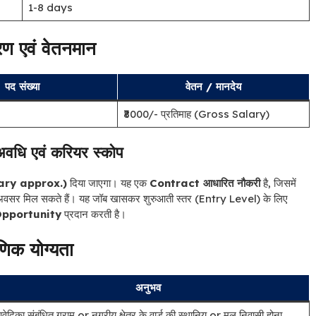
1-8 days
रण एवं वेतनमान
पद संख्या
वेतन / मानदेय
₹8000/- प्रतिमाह (Gross Salary)
 अवधि एवं करियर स्कोप
lary approx.)
दिया जाएगा। यह एक
Contract आधारित नौकरी
है, जिसमें
ेहतर अवसर मिल सकते हैं। यह जॉब खासकर शुरुआती स्तर (Entry Level) के लिए
pportunity
प्रदान करती है।
षणिक योग्यता
अनुभव
वेदिका संबंधित ग्राम or नगरीय क्षेत्र के वार्ड की स्‍थानिय or मूल निवासी होना