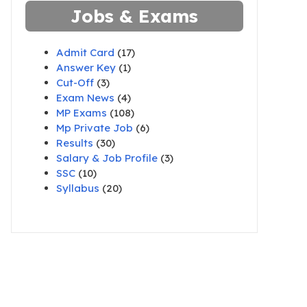
Jobs & Exams
Admit Card
(17)
Answer Key
(1)
Cut-Off
(3)
Exam News
(4)
MP Exams
(108)
Mp Private Job
(6)
Results
(30)
Salary & Job Profile
(3)
SSC
(10)
Syllabus
(20)