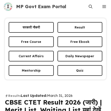
Skip
MP Govt Exam Portal
Me
to
content
सरकारी नौकरी
Result
Free Course
Free Ebook
Current Affairs
Daily Newspaper
Mentorship
Quiz
Last Updated:
March 31, 2026
Results
CBSE CTET Result 2026 (जारी) |
Merit List, Waiting List यहां देखें