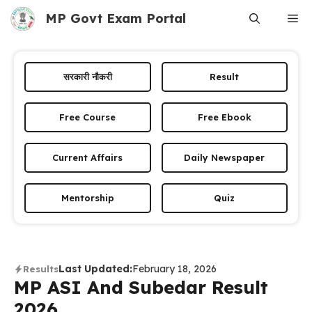
Skip
MP Govt Exam Portal
Me
to
content
सरकारी नौकरी
Result
Free Course
Free Ebook
Current Affairs
Daily Newspaper
Mentorship
Quiz
Last Updated:
February 18, 2026
Results
MP ASI And Subedar Result
2026