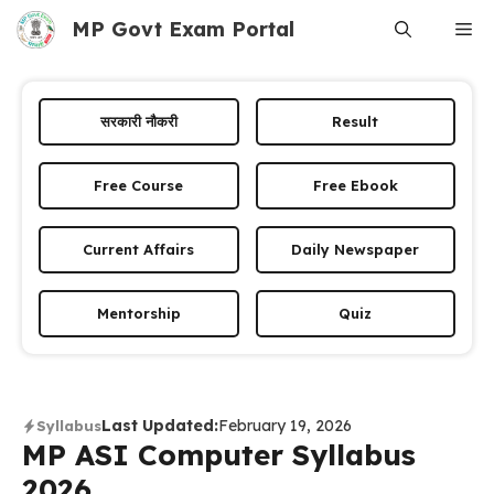
Skip
MP Govt Exam Portal
Me
to
content
सरकारी नौकरी
Result
Free Course
Free Ebook
Current Affairs
Daily Newspaper
Mentorship
Quiz
Last Updated:
February 19, 2026
Syllabus
MP ASI Computer Syllabus
2026