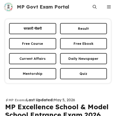
Skip
MP Govt Exam Portal
Me
to
content
सरकारी नौकरी
Result
Free Course
Free Ebook
Current Affairs
Daily Newspaper
Mentorship
Quiz
Last Updated:
May 5, 2026
MP Exams
MP Excellence School & Model
School Entrance Exam 2026