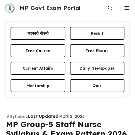
Skip
MP Govt Exam Portal
Me
to
content
सरकारी नौकरी
Result
Free Course
Free Ebook
Current Affairs
Daily Newspaper
Mentorship
Quiz
Last Updated:
April 2, 2026
Syllabus
MP Group-5 Staff Nurse
Syllabus & Exam Pattern 2026