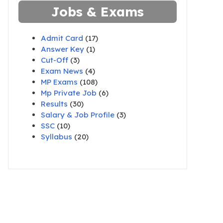
Jobs & Exams
Admit Card
(17)
Answer Key
(1)
Cut-Off
(3)
Exam News
(4)
MP Exams
(108)
Mp Private Job
(6)
Results
(30)
Salary & Job Profile
(3)
SSC
(10)
Syllabus
(20)