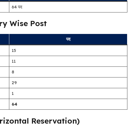
64 पद
ry Wise Post
पद
15
11
8
29
1
64
(Horizontal Reservation)