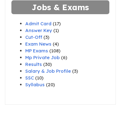
Jobs & Exams
Admit Card
(17)
Answer Key
(1)
Cut-Off
(3)
Exam News
(4)
MP Exams
(108)
Mp Private Job
(6)
Results
(30)
Salary & Job Profile
(3)
SSC
(10)
Syllabus
(20)