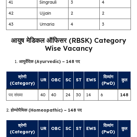
41
Singrauli
3
4
42
Ujjain
2
2
43
Umaria
4
3
आयुष मेडिकल ऑफिसर (RBSK) Category
Wise Vacancy
आयुर्वेदिक (Ayurvedic) – 148 पद
श्रेणी
दिव्यांग
UR
OBC
SC
ST
EWS
कुल
(Category)
(PwD)
पद संख्या
40
40
24
30
14
6
148
2.
होम्योपैथिक (Homeopathic) – 148 पद
श्रेणी
दिव्यांग
UR
OBC
SC
ST
EWS
कुल
(Category)
(PwD)