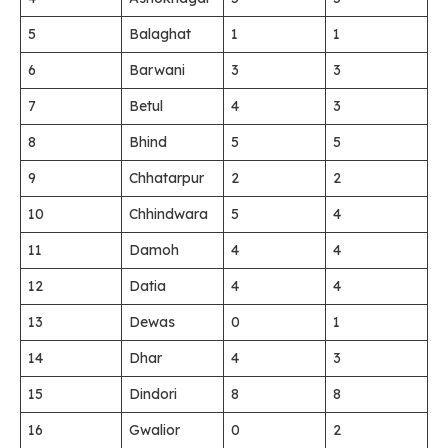
5
Balaghat
1
1
6
Barwani
3
3
7
Betul
4
3
8
Bhind
5
5
9
Chhatarpur
2
2
10
Chhindwara
5
4
11
Damoh
4
4
12
Datia
4
4
13
Dewas
0
1
14
Dhar
4
3
15
Dindori
8
8
16
Gwalior
0
2