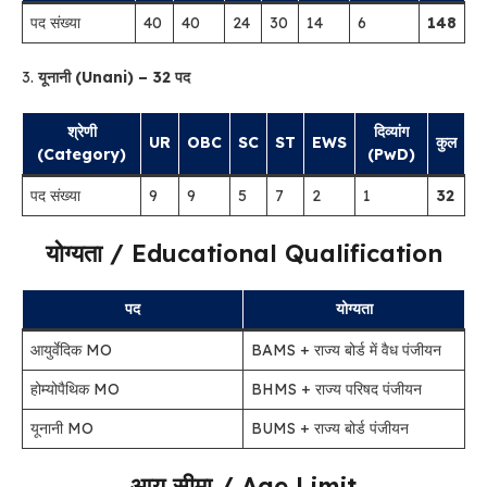
पद संख्या
40
40
24
30
14
6
148
3.
यूनानी (Unani) – 32 पद
श्रेणी
दिव्यांग
UR
OBC
SC
ST
EWS
कुल
(Category)
(PwD)
पद संख्या
9
9
5
7
2
1
32
योग्यता / Educational Qualification
पद
योग्यता
आयुर्वेदिक MO
BAMS + राज्य बोर्ड में वैध पंजीयन
होम्योपैथिक MO
BHMS + राज्य परिषद पंजीयन
यूनानी MO
BUMS + राज्य बोर्ड पंजीयन
आयु सीमा / Age Limit