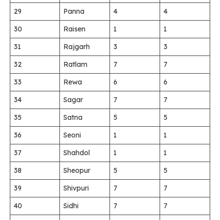
29
Panna
4
4
30
Raisen
1
1
31
Rajgarh
3
3
32
Ratlam
7
7
33
Rewa
6
6
34
Sagar
7
7
35
Satna
5
5
36
Seoni
1
1
37
Shahdol
1
1
38
Sheopur
5
5
39
Shivpuri
7
7
40
Sidhi
7
7