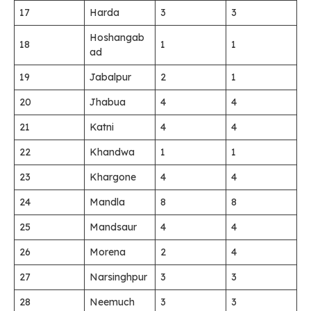
17
Harda
3
3
Hoshangab
18
1
1
ad
19
Jabalpur
2
1
20
Jhabua
4
4
21
Katni
4
4
22
Khandwa
1
1
23
Khargone
4
4
24
Mandla
8
8
25
Mandsaur
4
4
26
Morena
2
4
27
Narsinghpur
3
3
28
Neemuch
3
3