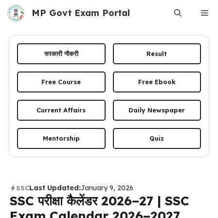
Skip
MP Govt Exam Portal
Me
to
content
सरकारी नौकरी
Result
Free Course
Free Ebook
Current Affairs
Daily Newspaper
Mentorship
Quiz
Last Updated:
January 9, 2026
SSC
SSC परीक्षा कैलेंडर 2026–27 | SSC
Exam Calendar 2026–2027