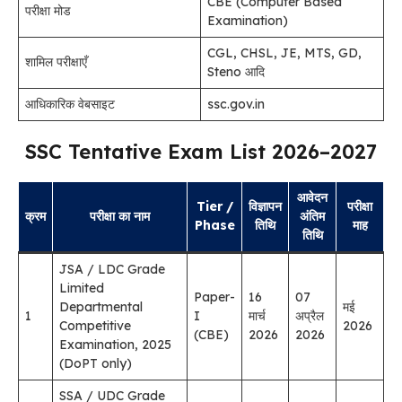
CBE (Computer Based
परीक्षा मोड
Examination)
CGL, CHSL, JE, MTS, GD,
शामिल परीक्षाएँ
Steno आदि
आधिकारिक वेबसाइट
ssc.gov.in
SSC Tentative Exam List 2026–2027
आवेदन
Tier /
विज्ञापन
परीक्षा
क्रम
परीक्षा का नाम
अंतिम
Phase
तिथि
माह
तिथि
JSA / LDC Grade
Limited
Paper-
16
07
Departmental
मई
1
I
मार्च
अप्रैल
Competitive
2026
(CBE)
2026
2026
Examination, 2025
(DoPT only)
SSA / UDC Grade