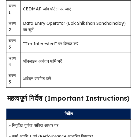
चरण
CEDMAP जॉब पोर्टल पर जाएं
1
चरण
Data Entry Operator (Lok Shikshan Sanchalnalay)
2
पद चुनें
चरण
“I’m Interested” पर क्लिक करें
3
चरण
ऑनलाइन आवेदन फॉर्म भरें
4
चरण
आवेदन सबमिट करें
5
महत्वपूर्ण निर्देश (Important Instructions)
निर्देश
» नियुक्ति पूर्णतः संविदा आधार पर
» कार्य अवधि 1 वर्ष (Performance आधारित विस्तार)